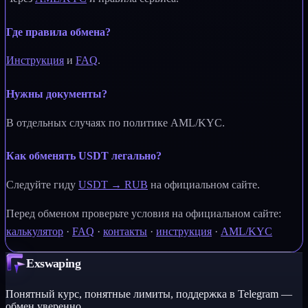
Где правила обмена?
Инструкция
и
FAQ
.
Нужны документы?
В отдельных случаях по политике AML/KYC.
Как обменять USDT легально?
Следуйте гиду
USDT → RUB
на официальном сайте.
Перед обменом проверьте условия на официальном сайте:
калькулятор
·
FAQ
·
контакты
·
инструкция
·
AML/KYC
Exswaping
Понятный курс, понятные лимиты, поддержка в Telegram —
обмен уверенно.