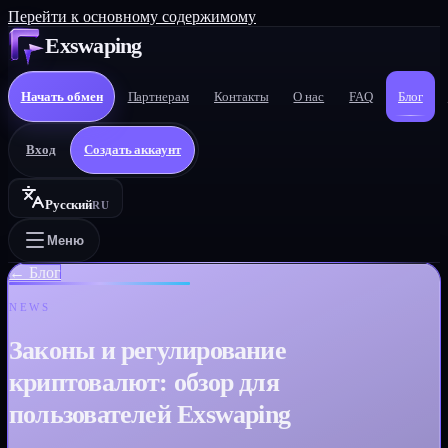
Перейти к основному содержимому
Exswaping
Начать обмен
Партнерам
Контакты
О нас
FAQ
Блог
Вход
Создать аккаунт
Русский
RU
Меню
←
Блог
NEWS
Законы и регулирование
криптовалют: обзор для
пользователей Exswaping