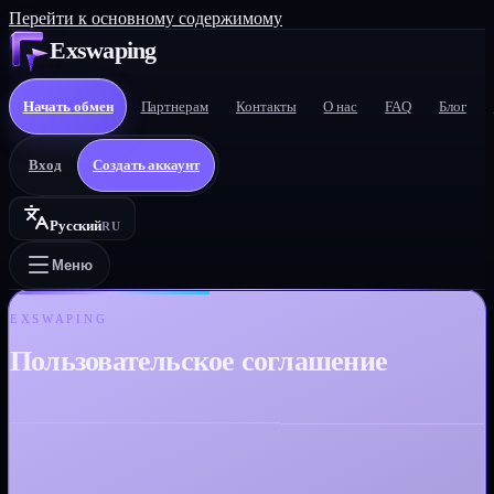
Перейти к основному содержимому
Exswaping
Начать обмен
Партнерам
Контакты
О нас
FAQ
Блог
Вход
Создать аккаунт
Русский
RU
Меню
EXSWAPING
Пользовательское соглашение