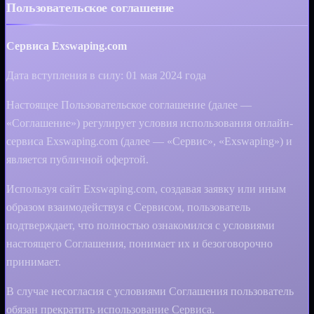
Пользовательское соглашение
Сервиса Exswaping.com
Дата вступления в силу: 01 мая 2024 года
Настоящее Пользовательское соглашение (далее —
«Соглашение») регулирует условия использования онлайн-
сервиса Exswaping.com (далее — «Сервис», «Exswaping») и
является публичной офертой.
Используя сайт Exswaping.com, создавая заявку или иным
образом взаимодействуя с Сервисом, пользователь
подтверждает, что полностью ознакомился с условиями
настоящего Соглашения, понимает их и безоговорочно
принимает.
В случае несогласия с условиями Соглашения пользователь
обязан прекратить использование Сервиса.