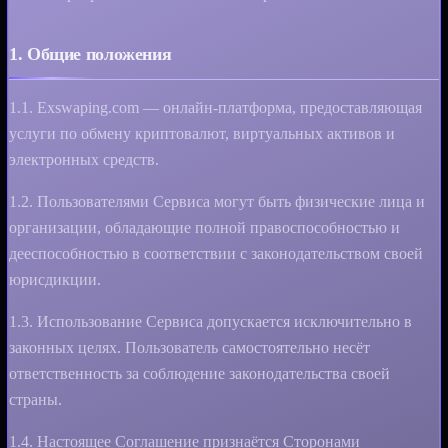
1. Общие положения
1.1. Exswaping.com — онлайн-платформа, предоставляющая
услуги по обмену криптовалют, виртуальных активов и
электронных средств.
1.2. Пользователями Сервиса могут быть физические лица и
организации, обладающие полной правоспособностью и
дееспособностью в соответствии с законодательством своей
юрисдикции.
1.3. Использование Сервиса допускается исключительно в
законных целях. Пользователь самостоятельно несёт
ответственность за соблюдение законодательства своей
страны.
1.4. Настоящее Соглашение признаётся Сторонами