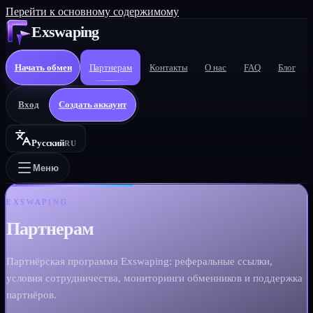
Перейти к основному содержимому
Exswaping
Начать обмен
Партнерам
Контакты
О нас
FAQ
Блог
Вход
Создать аккаунт
Русский
RU
Меню
EXSWAPING
Партнерам
Партнёрская программа Exswaping: реферальные ссылки,
условия сотрудничества, мониторинги обменников и поддержка
партнёров.