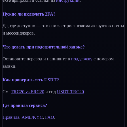
exswaping.com и ссылки из
инструкции
.
Нужно ли включать 2FA?
Да, где доступно — это снижает риск взлома аккаунтов почты
и мессенджеров.
Что делать при подозрительной заявке?
Остановите перевод и напишите в
поддержку
с номером
заявки.
Как проверить сеть USDT?
См.
TRC20 vs ERC20
и гид
USDT TRC20
.
Где правила сервиса?
Правила
,
AML/KYC
,
FAQ
.