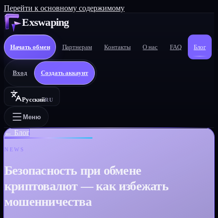
Перейти к основному содержимому
Exswaping
Начать обмен
Партнерам
Контакты
О нас
FAQ
Блог
Вход
Создать аккаунт
Русский
RU
Меню
←
Блог
NEWS
Безопасность при обмене
криптовалют — как избежать
мошенничества