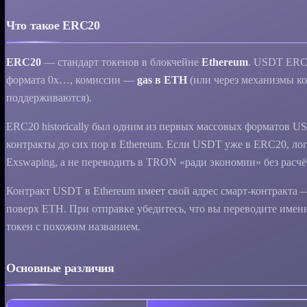
Что такое ERC20
ERC20
— стандарт токенов в блокчейне
Ethereum
. USDT ERC2
формата 0x…, комиссии —
gas в ETH
(или через механизмы кош
поддерживаются).
ERC20 historically был одним из первых массовых форматов U
контракты до сих пор в Ethereum. Если USDT уже в ERC20, ло
Exswaping, а не переводить в TRON «ради экономии» без расчё
Контракт USDT в Ethereum имеет свой адрес смарт-контракта 
поверх ETH. При отправке убедитесь, что вы переводите име
токен с похожим названием.
Основные различия