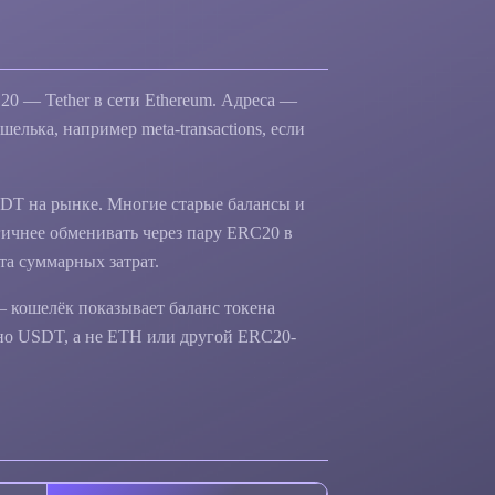
0 — Tether в сети Ethereum. Адреса —
елька, например meta-transactions, если
SDT на рынке. Многие старые балансы и
гичнее обменивать через пару ERC20 в
та суммарных затрат.
— кошелёк показывает баланс токена
нно USDT, а не ETH или другой ERC20-