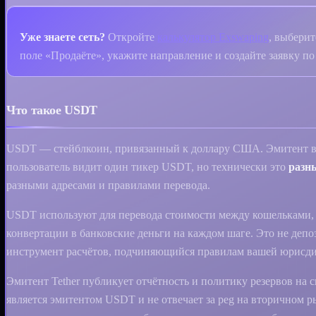
Уже знаете сеть?
Откройте
калькулятор Exswaping
, выбери
поле «Продаёте», укажите направление и создайте заявку п
Что такое USDT
USDT — стейблкоин, привязанный к доллару США. Эмитент вы
пользователь видит один тикер USDT, но технически это
разн
разными адресами и правилами перевода.
USDT используют для перевода стоимости между кошельками,
конвертации в банковские деньги на каждом шаге. Это не депо
инструмент расчётов, подчиняющийся правилам вашей юрисди
Эмитент Tether публикует отчётность и политику резервов на 
является эмитентом USDT и не отвечает за peg на вторичном 