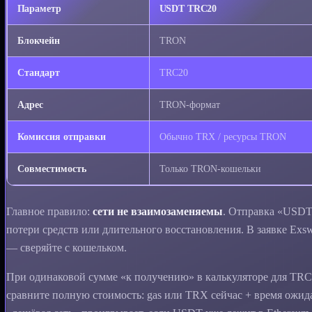
Параметр
USDT TRC20
Блокчейн
TRON
Стандарт
TRC20
Адрес
TRON-формат
Комиссия отправки
Обычно TRX / ресурсы TRON
Совместимость
Только TRON-кошельки
Главное правило:
сети не взаимозаменяемы
. Отправка «USDT»
потери средств или длительного восстановления. В заявке Exsw
— сверяйте с кошельком.
При одинаковой сумме «к получению» в калькуляторе для TRC
сравните полную стоимость: gas или TRX сейчас + время ожид