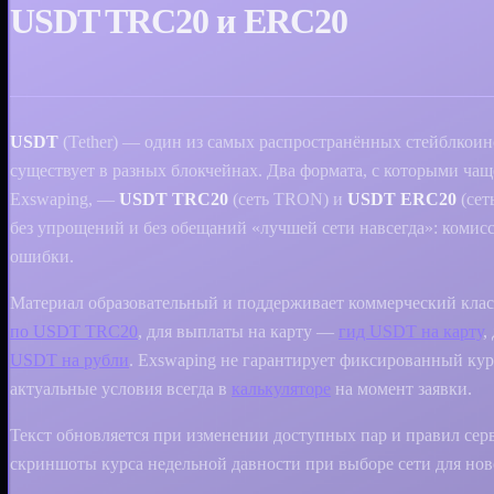
USDT TRC20 и ERC20
USDT
(Tether) — один из самых распространённых стейблкоино
существует в разных блокчейнах. Два формата, с которыми чащ
Exswaping, —
USDT TRC20
(сеть TRON) и
USDT ERC20
(сет
без упрощений и без обещаний «лучшей сети навсегда»: комис
ошибки.
Материал образовательный и поддерживает коммерческий клас
по USDT TRC20
, для выплаты на карту —
гид USDT на карту
,
USDT на рубли
. Exswaping не гарантирует фиксированный ку
актуальные условия всегда в
калькуляторе
на момент заявки.
Текст обновляется при изменении доступных пар и правил серв
скриншоты курса недельной давности при выборе сети для нов