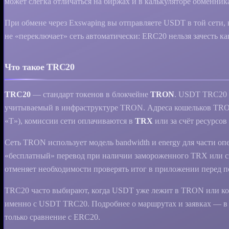
может слегка отличаться на биржах и в калькуляторе обменник
При обмене через Exswaping вы отправляете USDT в той сети,
не «переключает» сеть автоматически: ERC20 нельзя зачесть к
Что такое TRC20
TRC20
— стандарт токенов в блокчейне
TRON
. USDT TRC20 
учитываемый в инфраструктуре TRON. Адреса кошельков TRON
«T»), комиссии сети оплачиваются в
TRX
или за счёт ресурсов
Сеть TRON использует модель bandwidth и energy для части оп
«бесплатный» перевод при наличии замороженного TRX или с
отменяет необходимости проверять итог в приложении перед 
TRC20 часто выбирают, когда USDT уже лежит в TRON или ког
именно с USDT TRC20. Подробнее о маршрутах и заявках — 
только сравнение с ERC20.