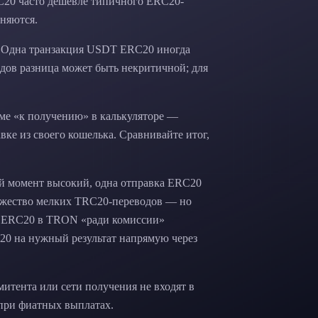
C20 часто дешевле типичного ERC20-
еняются.
и. Одна транзакция USDT ERC20 иногда
дов разница может быть некритичной; для
мме «к получению» в калькуляторе —
вке из своего кошелька. Сравнивайте итог,
ый момент высокий, одна отправка ERC20
ножество мелких TRC20-переводов — но
из ERC20 в TRON «ради комиссии»
20 на нужный результат напрямую через
эмитента или сети получения не входят в
 при фиатных выплатах.