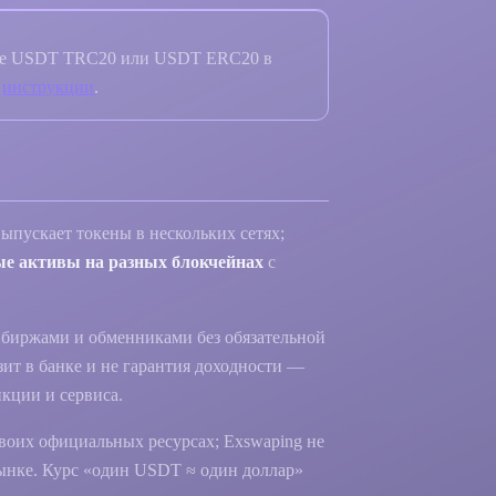
те USDT TRC20 или USDT ERC20 в
о
инструкции
.
пускает токены в нескольких сетях;
ые активы на разных блокчейнах
с
 биржами и обменниками без обязательной
зит в банке и не гарантия доходности —
кции и сервиса.
своих официальных ресурсах; Exswaping не
рынке. Курс «один USDT ≈ один доллар»