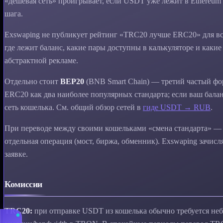
«дешёвая сеть» проигрывает, если USDT уже лежит в Ethereum
шага.
Exswaping не публикует рейтинг «TRC20 лучше ERC20» для все
где лежит баланс, какие пары доступны в калькуляторе и какие
абстрактной рекламе.
Отдельно стоит
BEP20
(BNB Smart Chain) — третий частый фо
ERC20 как два наиболее популярных стандарта; если ваш баланс
сеть кошелька. См. общий обзор сетей в
гидe USDT → RUB
.
При переводе между своими кошельками «смена стандарта» — э
отдельная операция (мост, биржа, обменник). Exswaping зачисля
заявке.
Комиссии
TRC20:
при отправке USDT из кошелька обычно требуется неб