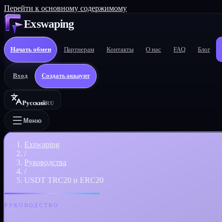
Перейти к основному содержимому
Exswaping
Начать обмен
Партнерам
Контакты
О нас
FAQ
Блог
Вход
Создать аккаунт
Русский
RU
Меню
Exswaping
/
Руководства
/
USDT TRC20 и ERC20
РУКОВОДСТВО