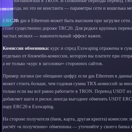
энергии/bandwidth в TRON. В спокойные периоды перевод TR
перевода, но это не константа — параметры сети и кошелька м
ERC20:
gas в Ethereum может быть высоким при загрузке сет
стоит существенно дороже TRC20. Для редких крупных перево
частых мелких — накопительный эффект важен.
Комиссия обменника:
курс и спред Exswaping отражены в су
отдельно от блокчейн-комиссии, которую вы платите при отпра
а не только «курс в заголовке» сторонних сайтов.
Пример логики (не обещание цифр): если gas Ethereum в данн
может стоить больше, чем годовая сумма TRX-комиссий за м
только если вы всё равно работаете в TRON. Перевод USDT 
добавляет шаги и риски; иногда выгоднее обменять USDT ERC
пару ERC20 в Exswaping.
На стороне получателя (банк, карта, другая крипта) комиссии 
расчёт «к получению» обменника — уточняйте у своего банка