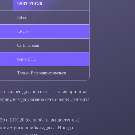
USDT ERC20
Ethereum
ERC20
0x Ethereum
Gas в ETH
Только Ethereum-кошельки
 на адрес другой сети — частая причина
aping всегда указаны сеть и адрес депозита
20 и ERC20 (если обе пары доступны)
ания + риск ошибки адреса. Иногда