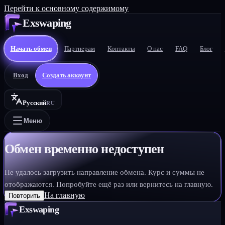
Перейти к основному содержимому
Exswaping
Начать обмен
Партнерам
Контакты
О нас
FAQ
Блог
Вход
Создать аккаунт
Русский
RU
Меню
Обмен временно недоступен
Не удалось загрузить направление обмена. Курс и суммы не
отображаются. Попробуйте ещё раз или вернитесь на главную.
На главную
Повторить
Exswaping