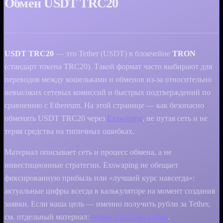
Обмен USDT TRC20
USDT TRC20
— это Tether (USDT) в блокчейне
TRON
(стандарт токена TRC20). Такой формат часто выбирают для
переводов между кошельками и обменов из‑за относительно
невысоких сетевых комиссий и быстрых подтверждений по
сравнению с Ethereum. На этой странице — как безопасно
обменять USDT TRC20 через
Exswaping
, не путая сеть и не
теряя средства на типичных ошибках.
Материал описывает сеть и процесс обмена, а не
инвестиционные стратегии. Exswaping не обещает
фиксированную прибыль или «лучший курс навсегда»:
актуальные цифры всегда в калькуляторе на момент создания
заявки. Если ваша цель — именно получить рубли за Tether,
см. отдельный материал:
обмен USDT на рубли
.