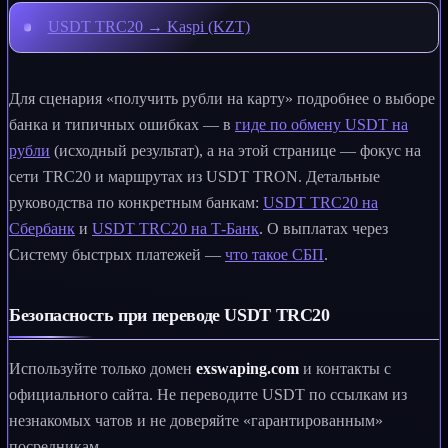
USDT TRC20 → Kaspi (KZT)
Для сценария «получить рубли на карту» подробнее о выборе
банка и типичных ошибках — в
гиде по обмену USDT на
рубли
(исходный результат), а на этой странице — фокус на
сети TRC20 и маршрутах из USDT TRON. Детальные
руководства по конкретным банкам:
USDT TRC20 на
Сбербанк
и
USDT TRC20 на Т‑Банк
. О выплатах через
Систему быстрых платежей —
что такое СБП
.
Безопасность при переводе USDT TRC20
Используйте только домен
exswaping.com
и контакты с
официального сайта. Не переводите USDT по ссылкам из
незнакомых чатов и не доверяйте «гарантированным»
посредникам.