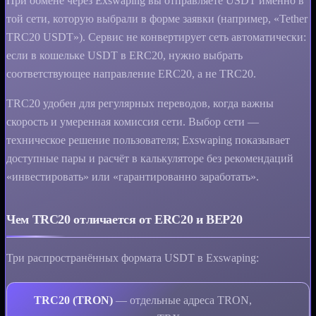
При обмене через Exswaping вы отправляете USDT именно в
той сети, которую выбрали в форме заявки (например, «Tether
TRC20 USDT»). Сервис не конвертирует сеть автоматически:
если в кошельке USDT в ERC20, нужно выбрать
соответствующее направление ERC20, а не TRC20.
TRC20 удобен для регулярных переводов, когда важны
скорость и умеренная комиссия сети. Выбор сети —
техническое решение пользователя; Exswaping показывает
доступные пары и расчёт в калькуляторе без рекомендаций
«инвестировать» или «гарантированно заработать».
Чем TRC20 отличается от ERC20 и BEP20
Три распространённых формата USDT в Exswaping:
TRC20 (TRON)
— отдельные адреса TRON,