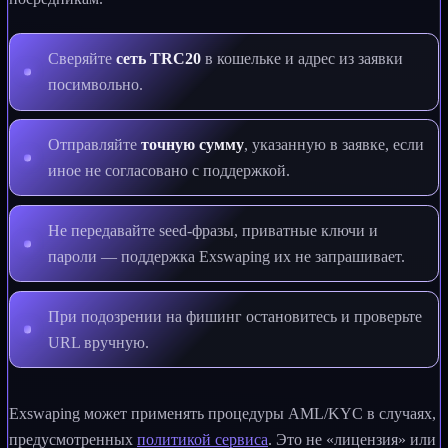
Сверяйте
сеть TRC20
в кошельке и адрес из заявки
посимвольно.
Отправляйте
точную сумму
, указанную в заявке, если
иное не согласовано с поддержкой.
Не передавайте seed-фразы, приватные ключи и
пароли — поддержка Exswaping их не запрашивает.
При подозрении на фишинг остановитесь и проверьте
URL вручную.
Exswaping может применять процедуры AML/KYC в случаях,
предусмотренных
политикой сервиса
. Это не «лицензия» или