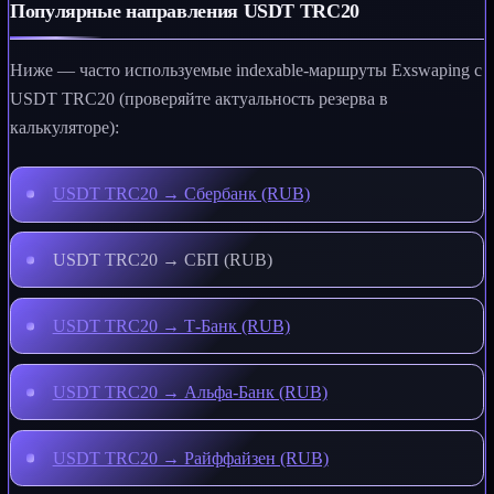
Популярные направления USDT TRC20
Ниже — часто используемые indexable-маршруты Exswaping с
USDT TRC20 (проверяйте актуальность резерва в
калькуляторе):
USDT TRC20 → Сбербанк (RUB)
USDT TRC20 → СБП (RUB)
USDT TRC20 → Т‑Банк (RUB)
USDT TRC20 → Альфа‑Банк (RUB)
USDT TRC20 → Райффайзен (RUB)