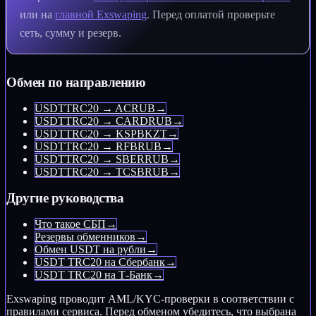
или на
главной Exswaping
. Перед оплатой проверьте
сеть, сумму и резерв.
Обмен по направлению
USDTTRC20 → ACRUB
→
USDTTRC20 → CARDRUB
→
USDTTRC20 → KSPBKZT
→
USDTTRC20 → RFBRUB
→
USDTTRC20 → SBERRUB
→
USDTTRC20 → TCSBRUB
→
Другие руководства
Что такое СБП
→
Резервы обменников
→
Обмен USDT на рубли
→
USDT TRC20 на Сбербанк
→
USDT TRC20 на Т‑Банк
→
Exswaping проводит AML/KYC-проверки в соответствии с
правилами сервиса. Перед обменом убедитесь, что выбрана