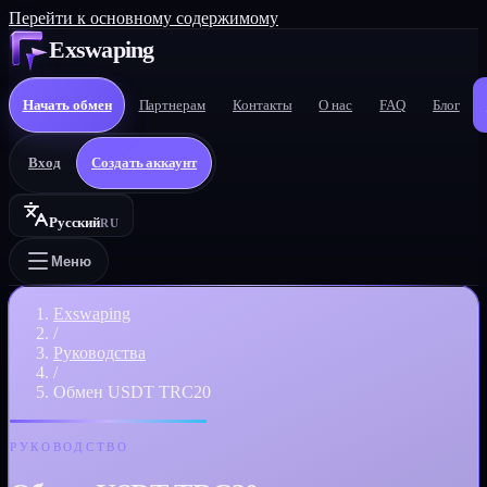
Перейти к основному содержимому
Exswaping
Начать обмен
Партнерам
Контакты
О нас
FAQ
Блог
Вход
Создать аккаунт
Русский
RU
Меню
Exswaping
/
Руководства
/
Обмен USDT TRC20
РУКОВОДСТВО