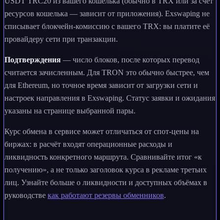
USDT TRC20 из вашего кошелька (обычно в TRX или за счёт
ресурсов кошелька — зависит от приложения). Exswaping не
списывает блокчейн-комиссию с вашего TRX: вы платите её
провайдеру сети при транзакции.
Подтверждения
— число блоков, после которых перевод
считается зачисленным. Для TRON это обычно быстрее, чем
для Ethereum, но точное время зависит от загрузки сети и
настроек направления в Exswaping. Статус заявки и ожидания
указаны на странице выбранной пары.
Курс обмена в сервисе может отличаться от спот-цены на
биржах: в расчёт входят операционные расходы и
ликвидность конкретного маршрута. Сравнивайте итог «к
получению», а не только заголовок курса в рекламе третьих
лиц. Узнайте больше о ликвидности и доступных объёмах в
руководстве
как работают резервы обменников
.