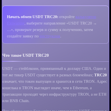
Начать обмен USDT TRC20:
откройте
калькулятор
Exswaping
, выберите направление «USDT TRC20 →
…», проверьте резерв и сумму к получению, затем
создайте заявку по
инструкции
.
Что такое USDT TRC20
USDT — стейблкоин, привязанный к доллару США. Один и
тот же тикер USDT существует в разных блокчейнах;
TRC20
означает, что токен выпущен и хранится в сети TRON. Адрес
кошелька в TRON выглядит иначе, чем в Ethereum, а
транзакции проходят через инфраструктуру TRON, а не ETH
или BNB Chain.