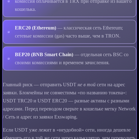
комиссия оплачивается в TRX при отправке из вашего
кошелька.
ERC20 (Ethereum)
— классическая сеть Ethereum;
сетевые комиссии (gas) часто выше, чем в TRON.
BEP20 (BNB Smart Chain)
— отдельная сеть BSC со
своими комиссиями и временем зачисления.
Главный риск — отправить USDT
не в той
сети на адрес
заявки. Блокчейны не совместимы «по названию токена»:
USDT TRC20 и USDT ERC20 — разные активы с разными
адресами. Перед переводом сверьте в кошельке метку Network
/ Сеть и адрес из заявки Exswaping.
Если USDT уже лежит в «неудобной» сети, иногда дешевле
обменять его в той же сети через калькулятор, чем переводить