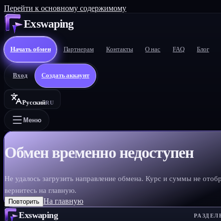
Перейти к основному содержимому
Exswaping
Начать обмен
Партнерам
Контакты
О нас
FAQ
Блог
Вход
Создать аккаунт
Русский
RU
Меню
Обмен временно недоступен
Не удалось загрузить направление обмена. Курс и суммы не отоб
вернитесь на главную.
На главную
Повторить
Exswaping
РАЗДЕЛ