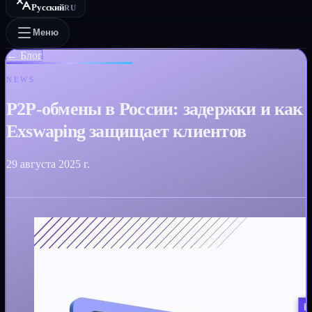
Русский
RU
Меню
←
Блог
NEWS
P2P-обмены в России: задержки и как
Exswaping защищает клиентов
29 августа 2025 г.