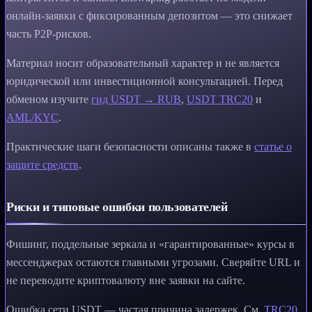
онлайн-заявки с фиксированным депозитом — это снижает
часть P2P-рисков.
Материал носит образовательный характер и не является
юридической или инвестиционной консультацией. Перед
обменом изучите
гид USDT → RUB
,
USDT TRC20
и
AML/KYC
.
Практические шаги безопасности описаны также в
статье о
защите средств
.
Риски и типовые ошибки пользователей
Фишинг, поддельные зеркала и «гарантированные» курсы в
мессенджерах остаются главными угрозами. Сверяйте URL и
не переводите криптовалюту вне заявки на сайте.
Ошибка сети USDT — частая причина задержек. См.
TRC20