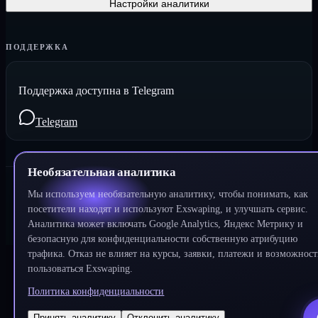
Настройки аналитики
ПОДДЕРЖКА
Поддержка доступна в Telegram
Telegram
Необязательная аналитика
Мы используем необязательную аналитику, чтобы понимать, как
©
2026
Exswaping.
Все права защищены
посетители находят и используют Exswaping, и улучшать сервис.
Аналитика может включать Google Analytics, Яндекс Метрику и
Разработано
DeWeb
безопасную для конфиденциальности собственную атрибуцию
трафика. Отказ не влияет на курсы, заявки, платежи и возможност
пользоваться Exswaping.
Политика конфиденциальности
Принять аналитику
Отклонить аналитику