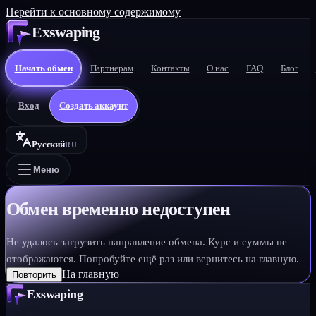
Перейти к основному содержимому
Exswaping
Начать обмен
Партнерам
Контакты
О нас
FAQ
Блог
Вход
Создать аккаунт
Русский
RU
Меню
Обмен временно недоступен
Не удалось загрузить направление обмена. Курс и суммы не
отображаются. Попробуйте ещё раз или вернитесь на главную.
На главную
Повторить
Exswaping