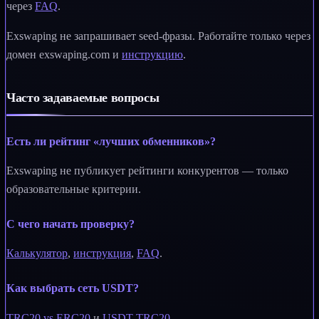
через
FAQ
.
Exswaping не запрашивает seed-фразы. Работайте только через
домен exswaping.com и
инструкцию
.
Часто задаваемые вопросы
Есть ли рейтинг «лучших обменников»?
Exswaping не публикует рейтинги конкурентов — только
образовательные критерии.
С чего начать проверку?
Калькулятор
,
инструкция
,
FAQ
.
Как выбрать сеть USDT?
TRC20 vs ERC20
и
USDT TRC20
.