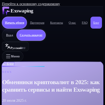
Перейти к основному содержимому
Exswaping
Начать обмен
Партнерам
Контакты
О нас
FAQ
Блог
Вход
Создать аккаунт
Русский
RU
Меню
←
Блог
NEWS
Обменники криптовалют в 2025: как
сравнить сервисы и найти Exswaping
20 июля 2025 г.