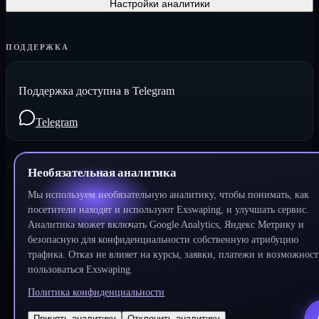
Настройки аналитики
ПОДДЕРЖКА
Поддержка доступна в Telegram
Telegram
Необязательная аналитика
Мы используем необязательную аналитику, чтобы понимать, как
©
2026
Exswaping.
Все права защищены
посетители находят и используют Exswaping, и улучшать сервис.
Аналитика может включать Google Analytics, Яндекс Метрику и
Разработано
DeWeb
безопасную для конфиденциальности собственную атрибуцию
трафика. Отказ не влияет на курсы, заявки, платежи и возможност
пользоваться Exswaping.
Политика конфиденциальности
Принять аналитику
Отклонить аналитику