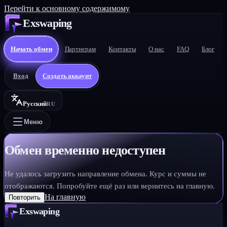
Перейти к основному содержимому
Exswaping
Начать обмен
Партнерам
Контакты
О нас
FAQ
Блог
Вход
Создать аккаунт
Русский
RU
Меню
Обмен временно недоступен
Не удалось загрузить направление обмена. Курс и суммы не
отображаются. Попробуйте ещё раз или вернитесь на главную.
На главную
Повторить
Exswaping