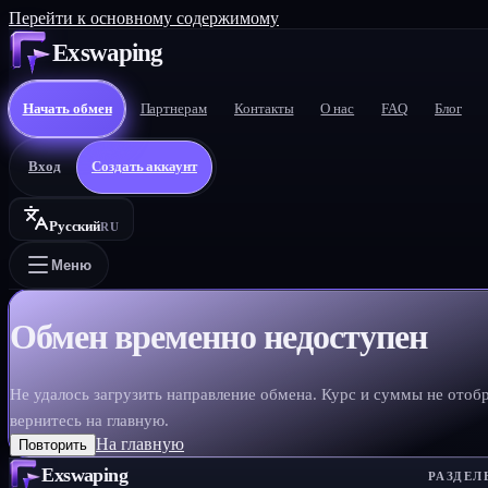
Перейти к основному содержимому
Exswaping
Начать обмен
Партнерам
Контакты
О нас
FAQ
Блог
Вход
Создать аккаунт
Русский
RU
Меню
Обмен временно недоступен
Не удалось загрузить направление обмена. Курс и суммы не отоб
вернитесь на главную.
На главную
Повторить
Exswaping
РАЗДЕЛ