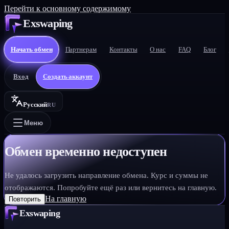
Перейти к основному содержимому
Exswaping
Начать обмен
Партнерам
Контакты
О нас
FAQ
Блог
Вход
Создать аккаунт
Русский
RU
Меню
Обмен временно недоступен
Не удалось загрузить направление обмена. Курс и суммы не
отображаются. Попробуйте ещё раз или вернитесь на главную.
На главную
Повторить
Exswaping