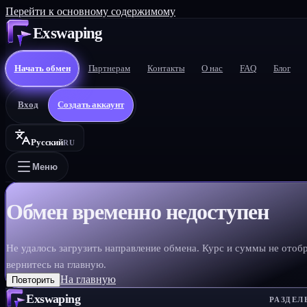
Перейти к основному содержимому
Exswaping
Начать обмен
Партнерам
Контакты
О нас
FAQ
Блог
Вход
Создать аккаунт
Русский
RU
Меню
Обмен временно недоступен
Не удалось загрузить направление обмена. Курс и суммы не отоб
вернитесь на главную.
На главную
Повторить
Exswaping
РАЗДЕЛ