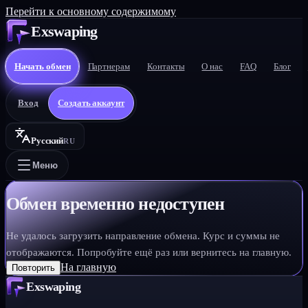
Перейти к основному содержимому
Exswaping
Начать обмен
Партнерам
Контакты
О нас
FAQ
Блог
Вход
Создать аккаунт
Русский
RU
Меню
Обмен временно недоступен
Не удалось загрузить направление обмена. Курс и суммы не
отображаются. Попробуйте ещё раз или вернитесь на главную.
На главную
Повторить
Exswaping