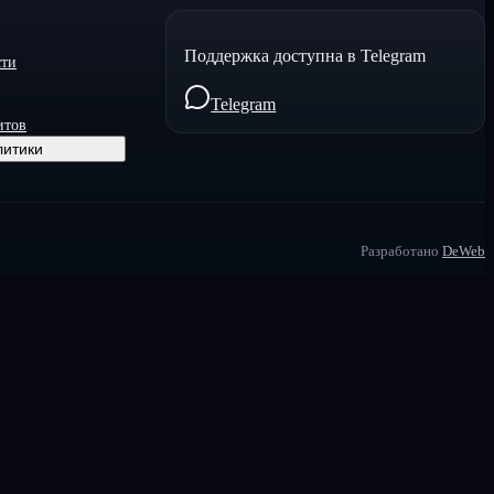
Поддержка доступна в Telegram
сти
Telegram
итов
литики
Разработано
DeWeb