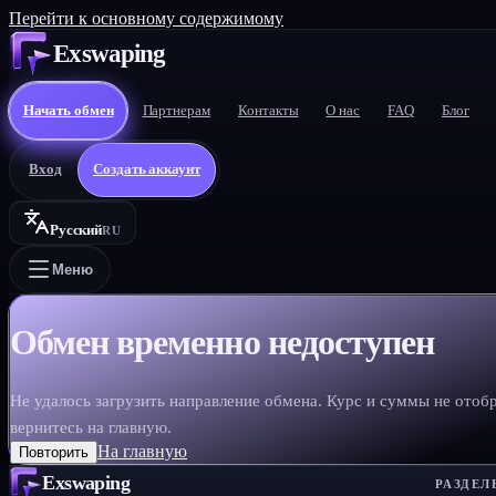
Перейти к основному содержимому
Exswaping
Начать обмен
Партнерам
Контакты
О нас
FAQ
Блог
Вход
Создать аккаунт
Русский
RU
Меню
Обмен временно недоступен
Не удалось загрузить направление обмена. Курс и суммы не отоб
вернитесь на главную.
На главную
Повторить
Exswaping
РАЗДЕЛ