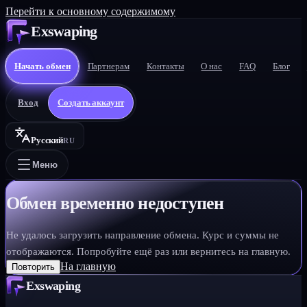
Перейти к основному содержимому
Exswaping
Начать обмен
Партнерам
Контакты
О нас
FAQ
Блог
Вход
Создать аккаунт
Русский
RU
Меню
Обмен временно недоступен
Не удалось загрузить направление обмена. Курс и суммы не
отображаются. Попробуйте ещё раз или вернитесь на главную.
На главную
Повторить
Exswaping