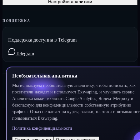
Настройки аналитики
ПОДДЕРЖКА
Поддержка доступна в Telegram
Telegram
Необязательная аналитика
Мы используем необязательную аналитику, чтобы понимать, как
©
2026
Exswaping.
Все права защищены
посетители находят и используют Exswaping, и улучшать сервис.
Аналитика может включать Google Analytics, Яндекс Метрику и
Разработано
DeWeb
безопасную для конфиденциальности собственную атрибуцию
трафика. Отказ не влияет на курсы, заявки, платежи и возможност
пользоваться Exswaping.
Политика конфиденциальности
Принять аналитику
Отклонить аналитику