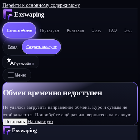
Перейти к основному содержимому
Exswaping
Начать обмен
Партнерам
Контакты
О нас
FAQ
Блог
Вход
Создать аккаунт
Русский
RU
Меню
Обмен временно недоступен
Не удалось загрузить направление обмена. Курс и суммы не
отображаются. Попробуйте ещё раз или вернитесь на главную.
На главную
Повторить
Exswaping