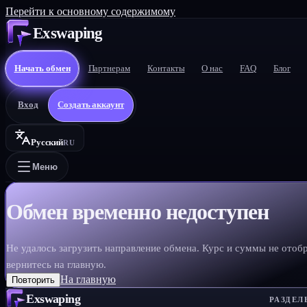
Перейти к основному содержимому
Exswaping
Начать обмен
Партнерам
Контакты
О нас
FAQ
Блог
Вход
Создать аккаунт
Русский
RU
Меню
Обмен временно недоступен
Не удалось загрузить направление обмена. Курс и суммы не отоб
вернитесь на главную.
На главную
Повторить
Exswaping
РАЗДЕЛ