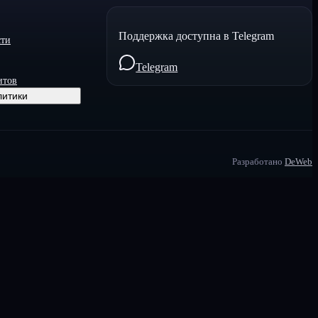
Поддержка доступна в Telegram
сти
Telegram
итов
литики
Разработано
DeWeb