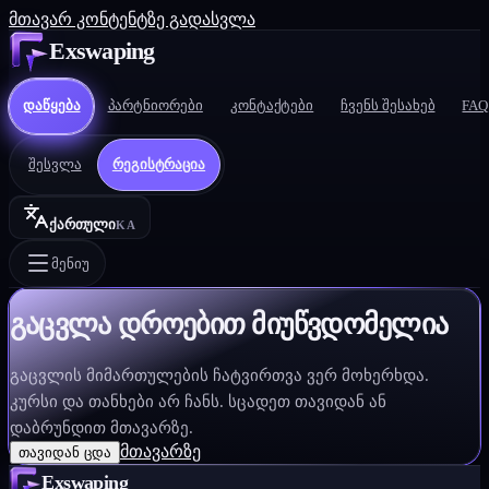
მთავარ კონტენტზე გადასვლა
Exswaping
დაწყება
პარტნიორები
კონტაქტები
ჩვენს შესახებ
FAQ
შესვლა
რეგისტრაცია
ქართული
KA
მენიუ
გაცვლა დროებით მიუწვდომელია
გაცვლის მიმართულების ჩატვირთვა ვერ მოხერხდა.
კურსი და თანხები არ ჩანს. სცადეთ თავიდან ან
დაბრუნდით მთავარზე.
მთავარზე
თავიდან ცდა
Exswaping