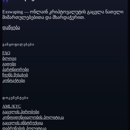
Exswaping — ონლაინ კრიპტოვალუტის გაცვლა ნათელი
მიმართულებებითა და მხარდაჭერით.
დაწყება
ᲒᲐᲜᲧᲝᲤᲘᲚᲔᲑᲔᲑᲘ
FAQ
ბლოგი
გიდები
პარტნიორები
ჩვენს შესახებ
კონტაქტები
ᲓᲝᲙᲣᲛᲔᲜᲢᲔᲑᲘ
AML/KYC
გაცვლის პირობები
კონფიდენციალობის პოლიტიკა
გაცვლის ინსტრუქცია
დაბრუნების პოლიტიკა